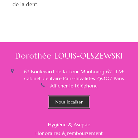
de la dent.
Dorothée LOUIS-OLSZEWSKI
62 Boulevard de la Tour Maubourg 62 LTM:
cabinet dentaire Paris-Invalides
75007
Paris
Afficher le téléphone
Nous localiser
Hygiène & Asepsie
Honoraires & remboursement