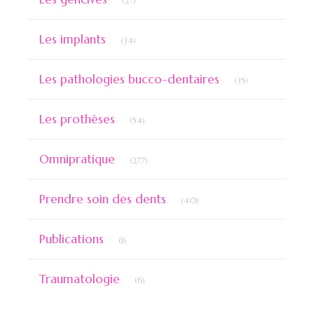
(27)
Articles Count
Les implants
(34)
Articles Count
Les pathologies bucco-dentaires
(35)
Articles Count
Les prothèses
(54)
Articles Count
Omnipratique
(277)
Articles Count
Prendre soin des dents
(40)
Articles Count
Publications
(1)
Articles Count
Traumatologie
(6)