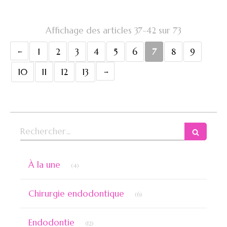
Affichage des articles 37-42 sur 73
1
2
3
4
5
6
7
8
9
10
11
12
13
Rechercher
Articles Count
À la une
(4)
Articles Count
Chirurgie endodontique
(6)
Articles Count
Endodontie
(12)