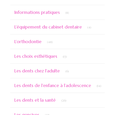
Articles Count
Informations pratiques
(8)
Articles Count
L'équipement du cabinet dentaire
(4)
Articles Count
L'orthodontie
(48)
Articles Count
Les choix esthétiques
(13)
Articles Count
Les dents chez l'adulte
(6)
Articles 
Les dents de l’enfance à l’adolescence
(14)
Articles Count
Les dents et la santé
(26)
Articles Count
Les gencives