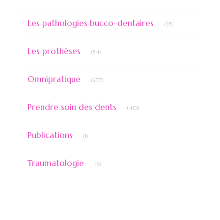
Articles Count
Les pathologies bucco-dentaires
(35)
Articles Count
Les prothèses
(54)
Articles Count
Omnipratique
(277)
Articles Count
Prendre soin des dents
(40)
Articles Count
Publications
(1)
Articles Count
Traumatologie
(6)