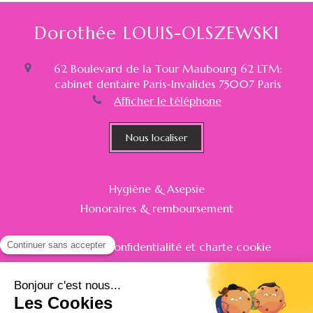
Dorothée LOUIS-OLSZEWSKI
62 Boulevard de la Tour Maubourg 62 LTM:
cabinet dentaire Paris-Invalides
75007
Paris
Afficher le téléphone
Nous localiser
Hygiène & Asepsie
Honoraires & remboursement
Politique de confidentialité et charte cookie
Mentions légales
Conditions Générales Utilisation
Charte déontologique