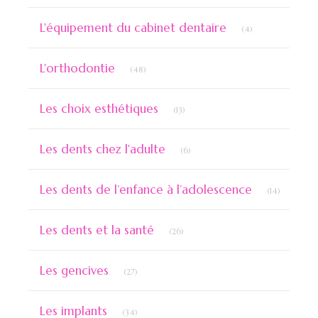
Articles Count
L'équipement du cabinet dentaire
(4)
Articles Count
L'orthodontie
(48)
Articles Count
Les choix esthétiques
(13)
Articles Count
Les dents chez l'adulte
(6)
Articles 
Les dents de l’enfance à l’adolescence
(14)
Articles Count
Les dents et la santé
(26)
Articles Count
Les gencives
(27)
Articles Count
Les implants
(34)