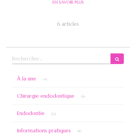
EN SAVOIR PLUS
6 articles
Rechercher
Articles Count
À la une
(4)
Articles Count
Chirurgie endodontique
(6)
Articles Count
Endodontie
(12)
Articles Count
Informations pratiques
(8)